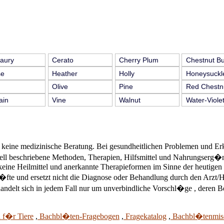
aury
Cerato
Cherry Plum
Chestnut B
se
Heather
Holly
Honeysuckl
Olive
Pine
Red Chestn
ain
Vine
Walnut
Water-Viole
eine medizinische Beratung. Bei gesundheitlichen Problemen und Erkra
ell beschriebene Methoden, Therapien, Hilfsmittel und Nahrungserg�nz
 keine Heilmittel und anerkannte Therapieformen im Sinne der heutigen
r�fte und ersetzt nicht die Diagnose oder Behandlung durch den Arzt/H
andelt sich in jedem Fall nur um unverbindliche Vorschl�ge , deren B
f�r Tiere
,
Bachbl�ten-Fragebogen
,
Fragekatalog
,
Bachbl�tenmis