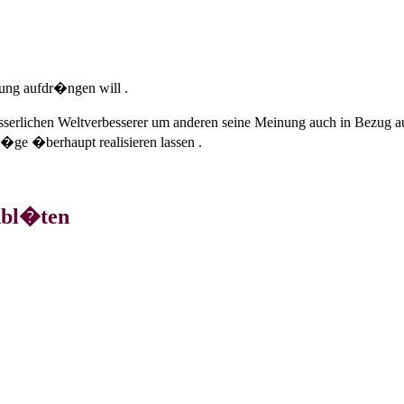
ung aufdr�ngen will .
esserlichen Weltverbesserer um anderen seine Meinung auch in Bezug a
l�ge �berhaupt realisieren lassen .
hbl�ten