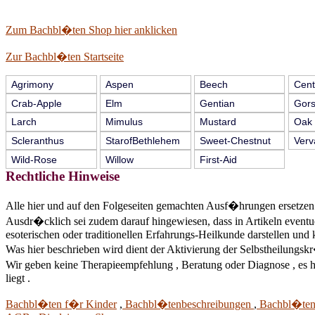
Zum Bachbl�ten Shop hier anklicken
Zur Bachbl�ten Startseite
Agrimony
Aspen
Beech
Cent
Crab-Apple
Elm
Gentian
Gor
Larch
Mimulus
Mustard
Oak
Scleranthus
StarofBethlehem
Sweet-Chestnut
Verv
Wild-Rose
Willow
First-Aid
Rechtliche Hinweise
Alle hier und auf den Folgeseiten gemachten Ausf�hrungen ersetzen k
Ausdr�cklich sei zudem darauf hingewiesen, dass in Artikeln eventu
esoterischen oder traditionellen Erfahrungs-Heilkunde darstellen und
Was hier beschrieben wird dient der Aktivierung der Selbstheilungsk
Wir geben keine Therapieempfehlung , Beratung oder Diagnose , es h
liegt .
Bachbl�ten f�r Kinder
,
Bachbl�tenbeschreibungen
,
Bachbl�ten 