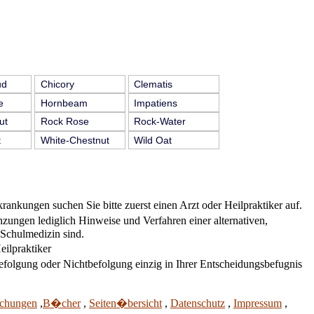
ud
Chicory
Clematis
e
Hornbeam
Impatiens
ut
Rock Rose
Rock-Water
t
White-Chestnut
Wild Oat
nkungen suchen Sie bitte zuerst einen Arzt oder Heilpraktiker auf.
ungen lediglich Hinweise und Verfahren einer alternativen,
 Schulmedizin sind.
eilpraktiker
efolgung oder Nichtbefolgung einzig in Ihrer Entscheidungsbefugnis
chungen
,
B�cher
,
Seiten�bersicht
,
Datenschutz
,
Impressum
,