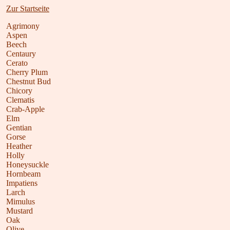
Zur Startseite
Agrimony
Aspen
Beech
Centaury
Cerato
Cherry Plum
Chestnut Bud
Chicory
Clematis
Crab-Apple
Elm
Gentian
Gorse
Heather
Holly
Honeysuckle
Hornbeam
Impatiens
Larch
Mimulus
Mustard
Oak
Olive