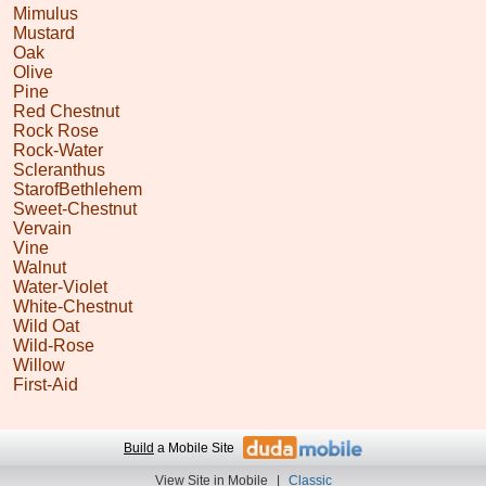
Mimulus
Mustard
Oak
Olive
Pine
Red Chestnut
Rock Rose
Rock-Water
Scleranthus
StarofBethlehem
Sweet-Chestnut
Vervain
Vine
Walnut
Water-Violet
White-Chestnut
Wild Oat
Wild-Rose
Willow
First-Aid
Build
a Mobile Site
View Site in Mobile
|
Classic