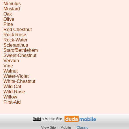
Mimulus
Mustard
Oak
Olive
Pine
Red Chestnut
Rock Rose
Rock-Water
Scleranthus
StarofBethlehem
Sweet-Chestnut
Vervain
Vine
Walnut
Water-Violet
White-Chestnut
Wild Oat
Wild-Rose
Willow
First-Aid
Build
a Mobile Site
View Site in Mobile
|
Classic