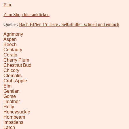
Elm
Zum Shop hier anklicken
Quelle :
Bach Bl?ten f?r Tiere . Selbsthilfe - schnell und einfach
Agrimony
Aspen
Beech
Centaury
Cerato
Cherry Plum
Chestnut Bud
Chicory
Clematis
Crab-Apple
Elm
Gentian
Gorse
Heather
Holly
Honeysuckle
Hornbeam
Impatiens
Larch