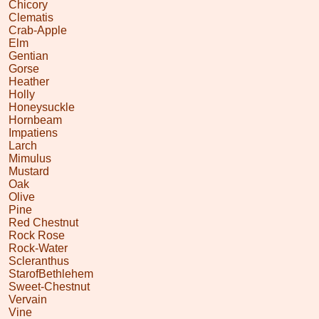
Chicory
Clematis
Crab-Apple
Elm
Gentian
Gorse
Heather
Holly
Honeysuckle
Hornbeam
Impatiens
Larch
Mimulus
Mustard
Oak
Olive
Pine
Red Chestnut
Rock Rose
Rock-Water
Scleranthus
StarofBethlehem
Sweet-Chestnut
Vervain
Vine