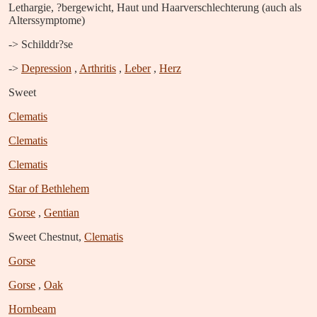
Lethargie, ?bergewicht, Haut und Haarverschlechterung (auch als
Alterssymptome)
-> Schilddr?se
->
Depression
,
Arthritis
,
Leber
,
Herz
Sweet
Clematis
Clematis
Clematis
Star of Bethlehem
Gorse
,
Gentian
Sweet Chestnut,
Clematis
Gorse
Gorse
,
Oak
Hornbeam