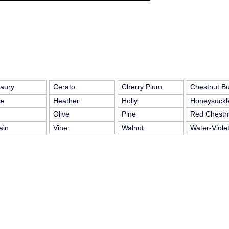
aury
Cerato
Cherry Plum
Chestnut B
se
Heather
Holly
Honeysuckl
Olive
Pine
Red Chestn
ain
Vine
Walnut
Water-Viole