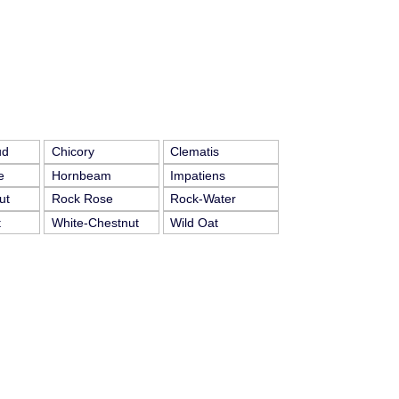
ud
Chicory
Clematis
e
Hornbeam
Impatiens
ut
Rock Rose
Rock-Water
t
White-Chestnut
Wild Oat