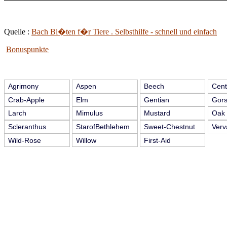
Quelle :
Bach Bl�ten f�r Tiere . Selbsthilfe - schnell und einfach
Bonuspunkte
Agrimony
Aspen
Beech
Cent
Crab-Apple
Elm
Gentian
Gor
Larch
Mimulus
Mustard
Oak
Scleranthus
StarofBethlehem
Sweet-Chestnut
Verv
Wild-Rose
Willow
First-Aid